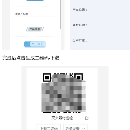
完成后点击生成二维码-下载。