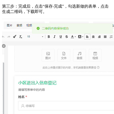
第三步：完成后，点击“保存-完成”，勾选新做的表单，点击
生成二维码，下载即可。