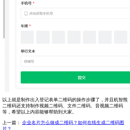
以上就是制作出入登记表单二维码的操作步骤了，并且机智熊
二维码还支持制作视频二维码、文件二维码、音视频二维码
等，希望以上内容能够帮助到大家。
上一篇：
企业名片怎么做成二维码？如何在线生成二维码图
片？