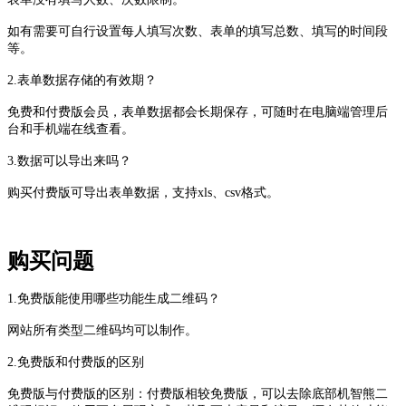
如有需要可自行设置每人填写次数、表单的填写总数、填写的时间段
等。
2.表单数据存储的有效期？
免费和付费版会员，表单数据都会长期保存，可随时在电脑端管理后
台和手机端在线查看。
3.数据可以导出来吗？
购买付费版可导出表单数据，支持xls、csv格式。
购买问题
1.免费版能使用哪些功能生成二维码？
网站所有类型二维码均可以制作。
2.免费版和付费版的区别
免费版与付费版的区别：付费版相较免费版，可以去除底部机智熊二